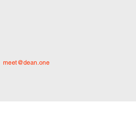
dean.one entwickelt zeitgenössische Kunst, ge
AI Art, skulpturale Objekte und immersive Insta
zwischen digitalem Ursprung und physischer P
meet@dean.one
Studios in Österreich und der Schweiz